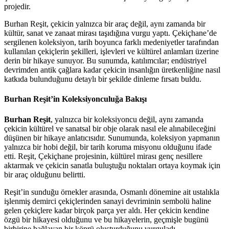
projedir.
Burhan Reşit, çekicin yalnızca bir araç değil, aynı zamanda bir
kültür, sanat ve zanaat mirası taşıdığına vurgu yaptı. Çekiçhane’de
sergilenen koleksiyon, tarih boyunca farklı medeniyetler tarafından
kullanılan çekiçlerin şekilleri, işlevleri ve kültürel anlamları üzerine
derin bir hikaye sunuyor. Bu sunumda, katılımcılar; endüstriyel
devrimden antik çağlara kadar çekicin insanlığın üretkenliğine nasıl
katkıda bulunduğunu detaylı bir şekilde dinleme fırsatı buldu.
Burhan Reşit’in Koleksiyonculuğa Bakışı
Burhan Reşit
, yalnızca bir koleksiyoncu değil, aynı zamanda
çekicin kültürel ve sanatsal bir obje olarak nasıl ele alınabileceğini
düşünen bir hikaye anlatıcısıdır. Sunumunda, koleksiyon yapmanın
yalnızca bir hobi değil, bir tarih koruma misyonu olduğunu ifade
etti. Reşit, Çekiçhane projesinin, kültürel mirası genç nesillere
aktarmak ve çekicin sanatla buluştuğu noktaları ortaya koymak için
bir araç olduğunu belirtti.
Reşit’in sunduğu örnekler arasında, Osmanlı dönemine ait ustalıkla
işlenmiş demirci çekiçlerinden sanayi devriminin sembolü haline
gelen çekiçlere kadar birçok parça yer aldı. Her çekicin kendine
özgü bir hikayesi olduğunu ve bu hikayelerin, geçmişle bugünü
birbirine bağlayan bir köprü oluşturduğunu vurguladı.