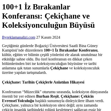
100+1 İz Bırakanlar
Konferansı: Çekiçhane ve
Koleksiyonculuğun Büyüsü
By
reklamanalizi.com
27 Kasım 2024
Geçtiğimiz günlerde Boğaziçi Üniversitesi Saatli Bina Güney
Kampüsü’nde düzenlenen
100+1 İz Bırakanlar Konferansı
,
kültür, eğitim ve bilimin çeşitli yönlerini ele alarak unutulmaz bir
etkinliğe sahne oldu. Bu özel konferansın en dikkat çeken
bölümlerinden biri ise koleksiyonculuğun büyüsüne ve tarihi
anlamına ışık tutan sunumlarla
Çekiçhane
ve koleksiyonculuk
üzerine yapılan tartışmalardı.
Çekiçhane: Tarihin Çekiçlerle Anlatılan Hikayesi
Konferansın “Müzecilik” oturumu sırasında, koleksiyon dünyasında
önemli bir yer edinen
Burhan Reşit
,
Çekiçhane: Çekicin
Evrensel Yolculuğu
başlıklı sunumuyla dinleyicilere ilham verdi.
Çekiçhane, yalnızca bir koleksiyon sitesi değil; aynı zamanda
çekicin insanlık tarihindeki rolünü keşfetmeyi sağlayan eşsiz bir