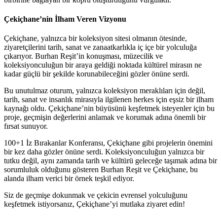
Çekiçhane’nin İlham Veren Vizyonu
Çekiçhane, yalnızca bir koleksiyon sitesi olmanın ötesinde,
ziyaretçilerini tarih, sanat ve zanaatkarlıkla iç içe bir yolculuğa
çıkarıyor. Burhan Reşit’in konuşması, müzecilik ve
koleksiyonculuğun bir araya geldiği noktada kültürel mirasın ne
kadar güçlü bir şekilde korunabileceğini gözler önüne serdi.
Bu unutulmaz oturum, yalnızca koleksiyon meraklıları için değil,
tarih, sanat ve insanlık mirasıyla ilgilenen herkes için eşsiz bir ilham
kaynağı oldu. Çekiçhane’nin büyüsünü keşfetmek isteyenler için bu
proje, geçmişin değerlerini anlamak ve korumak adına önemli bir
fırsat sunuyor.
100+1 İz Bırakanlar Konferansı, Çekiçhane gibi projelerin önemini
bir kez daha gözler önüne serdi. Koleksiyonculuğun yalnızca bir
tutku değil, aynı zamanda tarih ve kültürü geleceğe taşımak adına bir
sorumluluk olduğunu gösteren Burhan Reşit ve Çekiçhane, bu
alanda ilham verici bir örnek teşkil ediyor.
Siz de geçmişe dokunmak ve çekicin evrensel yolculuğunu
keşfetmek istiyorsanız, Çekiçhane’yi mutlaka ziyaret edin!