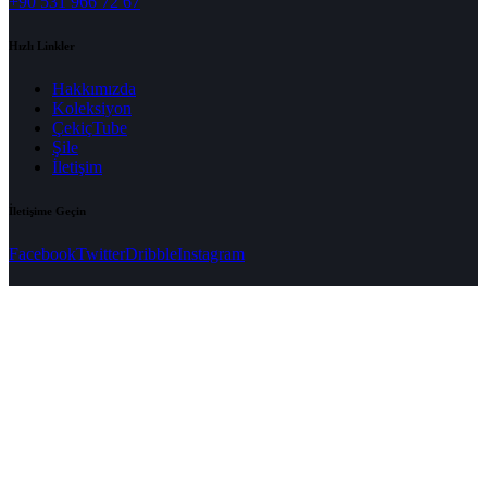
+90 531 966 72 67
Hızlı Linkler
Hakkımızda
Koleksiyon
ÇekiçTube
Şile
İletişim
İletişime Geçin
Facebook
Twitter
Dribble
Instagram