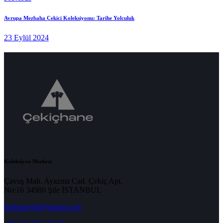
Avrupa Mezbaha Çekici Koleksiyonu: Tarihe Yolculuk
23 Eylül 2024
Koleksiyon Merkezi
Çavuş Mah. Ayazma Cad. Çekiç Apt.
No:16 34980 Şile İSTANBUL
burhanresid@gmail.com