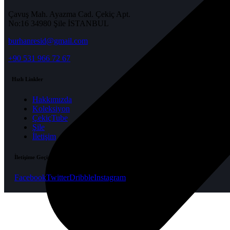
Çavuş Mah. Ayazma Cad. Çekiç Apt.
No:16 34980 Şile İSTANBUL
burhanresid@gmail.com
+90 531 966 72 67
Hızlı Linkler
Hakkımızda
Koleksiyon
ÇekiçTube
Şile
İletişim
İletişime Geçin
Facebook
Twitter
Dribble
Instagram