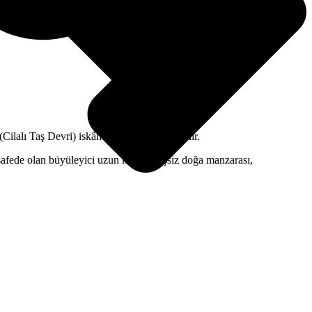
(Cilalı Taş Devri) iskân edildiği bilinmektedir.
afede olan büyüleyici uzun kıyıları, eşsiz doğa manzarası,