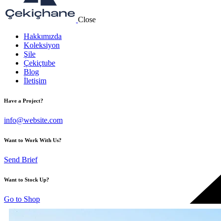
Close
Hakkımızda
Koleksiyon
Şile
Çekiçtube
Blog
İletişim
Have a Project?
info@website.com
Want to Work With Us?
Send Brief
Want to Stock Up?
Go to Shop