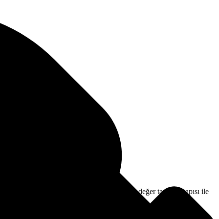
ldiği bilinmektedir.
ıyıları, eşsiz doğa manzarası, keşfedilmeye değer tarihsel yapısı ile