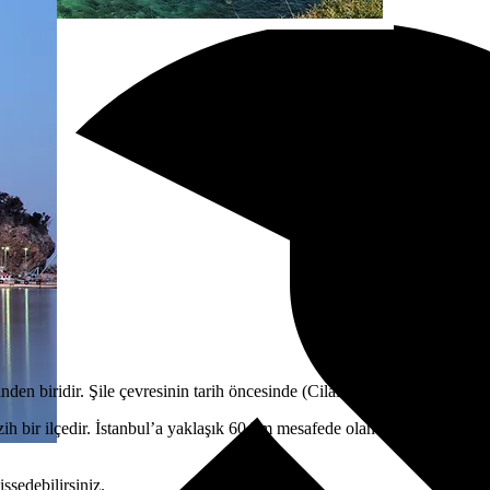
nden biridir. Şile çevresinin tarih öncesinde (Cilalı Taş Devri) iskân edi
h bir ilçedir. İstanbul’a yaklaşık 60 km mesafede olan büyüleyici uzun k
ssedebilirsiniz.