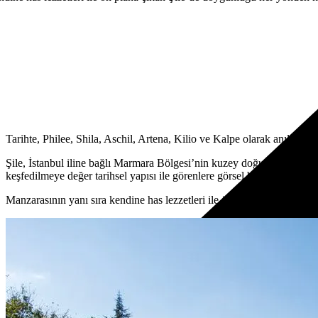
Tarihte, Philee, Shila, Aschil, Artena, Kilio ve Kalpe olarak anılan, Cu
Şile, İstanbul iline bağlı Marmara Bölgesi’nin kuzey doğusunda, Karad
keşfedilmeye değer tarihsel yapısı ile görenlere görsel bir şölen yaşatm
Manzarasının yanı sıra kendine has lezzetleri ile ön plana çıkan Şile’