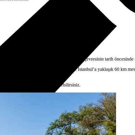
mhuriyet’in ilk belediyelerinden biridir. Şile çevresinin tarih öncesinde 
eniz kıyısında yer alan nezih bir ilçedir. İstanbul’a yaklaşık 60 km mes
aktadır.
de doygunluğu her yönden hissedebilirsiniz.