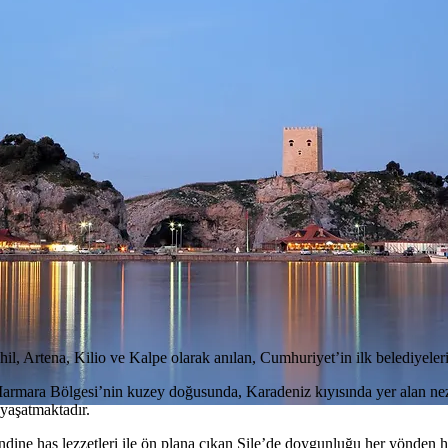
chil, Artena, Kilio ve Kalpe olarak anılan, Cumhuriyet’in ilk belediyeleri
 Marmara Bölgesi’nin kuzey doğusunda, Karadeniz kıyısında yer alan nezi
 yaşatmaktadır.
dine has lezzetleri ile ön plana çıkan Şile’de doygunluğu her yönden hi