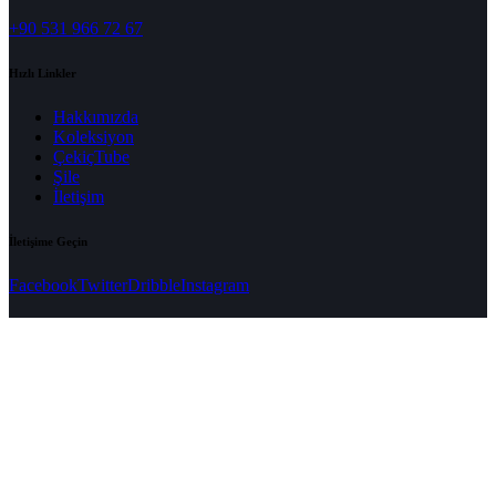
+90 531 966 72 67
Hızlı Linkler
Hakkımızda
Koleksiyon
ÇekiçTube
Şile
İletişim
İletişime Geçin
Facebook
Twitter
Dribble
Instagram