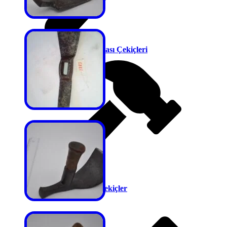
Yelken Yapım Ustası Çekiçleri
Yumuşak Başlı Çekiçler