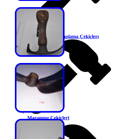
Kurşun Tavan Kaplama Çekiçlerı
Marangoz Çekiçleri