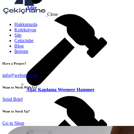
Adze
Close
Hakkımızda
Koleksiyon
Şile
Çekiçtube
Blog
İletişim
Have a Project?
info@website.com
Want to Work With Us?
Ağaç Kaplama Weeneer Hammer
Send Brief
Want to Stock Up?
Go to Shop