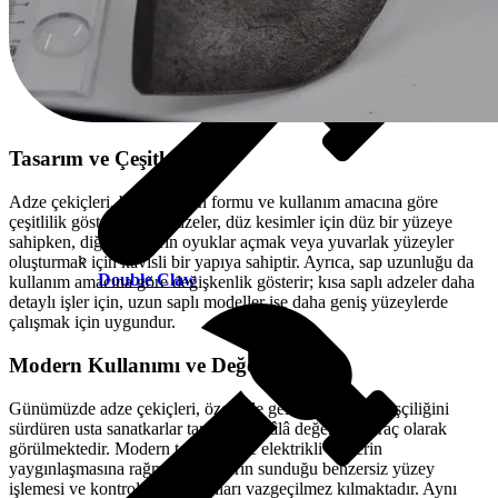
Tasarım ve Çeşitleri
Adze çekiçleri, baş kısmının formu ve kullanım amacına göre
çeşitlilik gösterir. Bazı adzeler, düz kesimler için düz bir yüzeye
sahipken, diğerleri derin oyuklar açmak veya yuvarlak yüzeyler
oluşturmak için kavisli bir yapıya sahiptir. Ayrıca, sap uzunluğu da
Double Claw
kullanım amacına göre değişkenlik gösterir; kısa saplı adzeler daha
detaylı işler için, uzun saplı modeller ise daha geniş yüzeylerde
çalışmak için uygundur.
Modern Kullanımı ve Değeri
Günümüzde adze çekiçleri, özellikle geleneksel ahşap işçiliğini
sürdüren usta sanatkarlar tarafından hâlâ değerli bir araç olarak
görülmektedir. Modern teknoloji ve elektrikli aletlerin
yaygınlaşmasına rağmen, adzelerin sunduğu benzersiz yüzey
işlemesi ve kontrol imkanı, onları vazgeçilmez kılmaktadır. Aynı