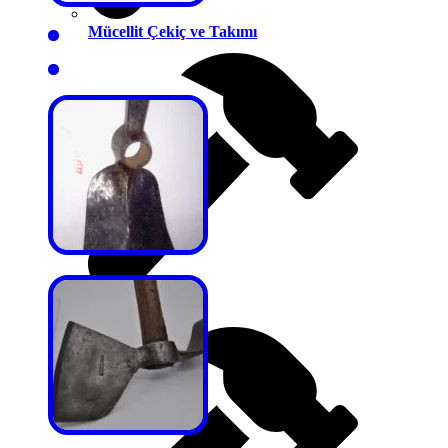
Mücellit Çekiç ve Takımı
Nalbant Çekiçleri