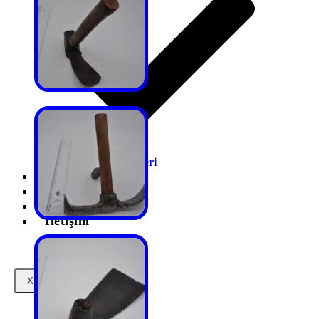
Kuyumcu Çekiçleri
Şile
Çekiçtube
Blog
İletişim
X