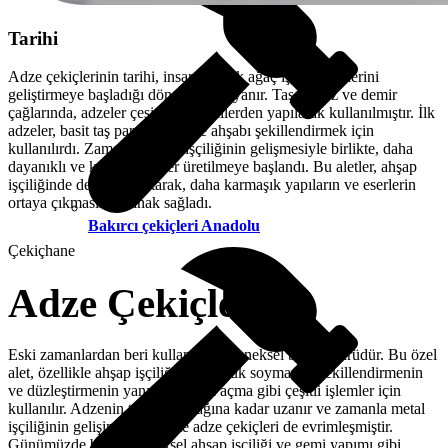
Tarihi
Adze çekiçlerinin tarihi, insanların ilk ağaç işleme aletlerini
geliştirmeye başladığı dönemlere dayanır. Taş, bronz ve demir
çağlarında, adzeler çeşitli materyallerden yapılarak kullanılmıştır. İlk
adzeler, basit taş parçalarıydı ve ahşabı şekillendirmek için
kullanılırdı. Zamanla, metal işçiliğinin gelişmesiyle birlikte, daha
dayanıklı ve keskin adzeler üretilmeye başlandı. Bu aletler, ahşap
işçiliğinde devrim yaratarak, daha karmaşık yapıların ve eserlerin
ortaya çıkmasına olanak sağladı.
Bakırcı çekiçleri Anadolu
Çekiçhane
Adze Çekiçleri
Eski zamanlardan beri kullanılan geleneksel bir alet türüdür. Bu özel
alet, özellikle ahşap işçiliğinde, kabuk soymanın, şekillendirmenin
ve düzleştirmenin yanı sıra, oyuk açma gibi çeşitli işlemler için
kullanılır. Adzenin tarihi, taş çağına kadar uzanır ve zamanla metal
işçiliğinin gelişimiyle birlikte adze çekiçleri de evrimleşmiştir.
Günümüzde bile, geleneksel ahşap işçiliği ve gemi yapımı gibi