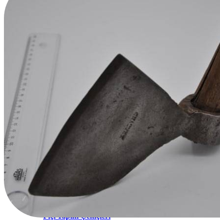
Eye ve Törpü Çekiçleri
Fıçı Yapım Çekiçleri