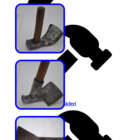
Saatçi Çekiçleri
Sarı Süpürge Çekiçleri