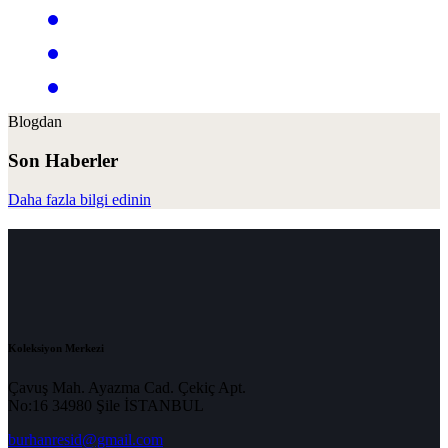
Blogdan
Son Haberler
Daha fazla bilgi edinin
Koleksiyon Merkezi
Çavuş Mah. Ayazma Cad. Çekiç Apt.
No:16 34980 Şile İSTANBUL
burhanresid@gmail.com