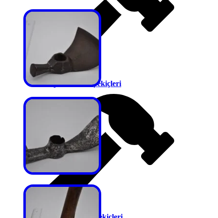
Tırpan Örs ve Çekiçleri
Tomruk İşaret Çekiçleri