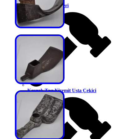
Kaportacı Çekiçleri
Kayrak Taşı Kiremit Usta Çekici