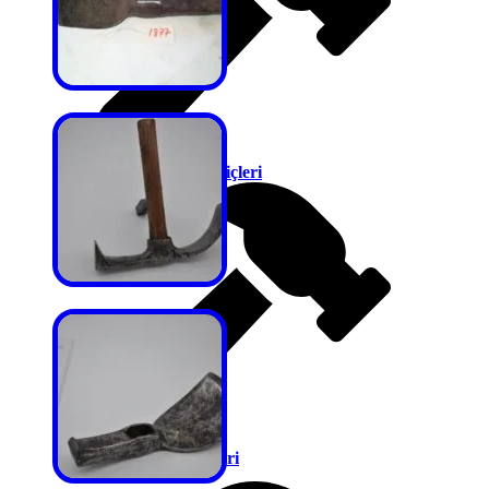
Şeker Kırma Çekiçleri
Taş Devri Çekiçleri