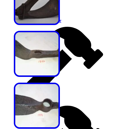
Teberler ve Asalar
Tıbbi Çekiçler