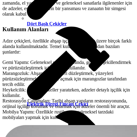
zamanda, el yapımı ürünler ve geleneksel sanatlarla ilgilenenler için
de adzeler, eski zamanların bir yansıması ve zanaatın bir simgesi
olarak kabul edilir.
Dört Başlı Çekiçler
Kullanım Alanları
Adze çekiçleri, özellikle ahşap işçiliğinde olmak üzere birçok farklı
alanda kullanılmaktadır. Temel kullanım alanlarından bazıları
şunlardır:
Gemi Yapımı: Geleneksel gemi yapımında, gövdeyi şekillendirmek
ve pürüzsüzleştirmek için adzeler kullanılır.
Marangozluk: Ahşap malzemeleri düzleştirmek, yüzeyleri
pürüzsüzleştirmek ve oyuklar açmak için marangozlar tarafından
tercih edilir.
Heykelcilik: Ahşap heykeller yaratırken, adzeler detaylı işçilik için
kullanılır.
Restorasyon Çalışmaları: Tarihi ahşap yapıların restorasyonunda,
Elektrik Diregi Fincan Çekici
orijinal işçiliği korumak ve onarmak için adzeler önemli bir araçtır.
Mobilya Yapımı: Özellikle rustik veya geleneksel tarzdaki
mobilyaları yapmak için kullanılır.