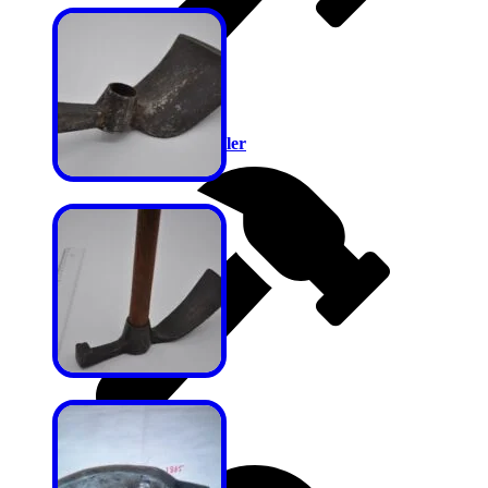
Numaratör Çekiçler
Özel Çekiçler