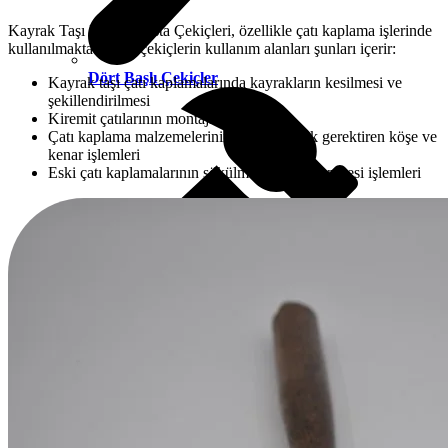
Kayrak Taşı Kiremit Usta Çekiçleri, özellikle çatı kaplama işlerinde
kullanılmaktadır. Bu çekiçlerin kullanım alanları şunları içerir:
Dört Başlı Çekiçler
Kayrak taşı çatı kaplamalarında kayrakların kesilmesi ve
şekillendirilmesi
Kiremit çatılarının montajı ve onarımı
Çatı kaplama malzemelerinin detaylı işçilik gerektiren köşe ve
kenar işlemleri
Eski çatı kaplamalarının sökülmesi ve yenilenmesi işlemleri
Elektrik Diregi Fincan Çekici