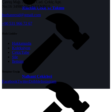
Çavuş Mah. Ayazma Cad. Çekiç Apt.
No:16 34980 Şile İSTANBUL
Mücellit Çekiç ve Takımı
burhanresid@gmail.com
+90 531 966 72 67
Hızlı Linkler
Hakkımızda
Koleksiyon
ÇekiçTube
Şile
İletişim
İletişime Geçin
Nalbant Çekiçleri
Facebook
Twitter
Dribble
Instagram