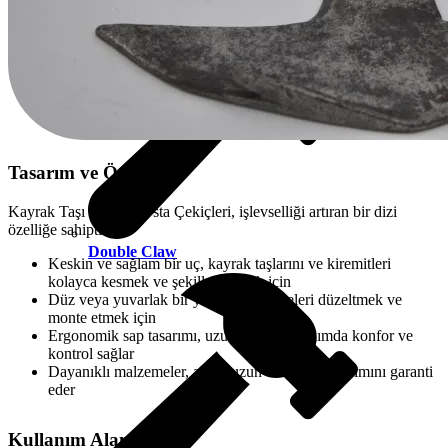
Tasarım ve Özellikler
Kayrak Taşı Kiremit Usta Çekiçleri, işlevselliği artıran bir dizi
özelliğe sahiptir:
Double Claw
Keskin ve sağlam bir uç, kayrak taşlarını ve kiremitleri
kolayca kesmek ve şekillendirmek için
Düz veya yuvarlak bir yüzey, malzemeleri düzeltmek ve
monte etmek için
Ergonomik sap tasarımı, uzun süreli kullanımda konfor ve
kontrol sağlar
Dayanıklı malzemeler, aletin uzun ömürlü kullanımını garanti
eder
Kullanım Alanları