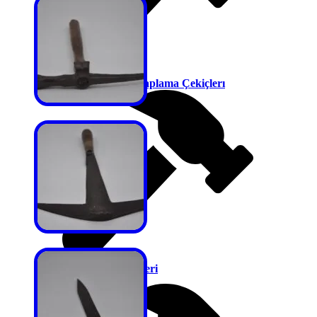
Kurşun Tavan Kaplama Çekiçlerı
Marangoz Çekiçleri