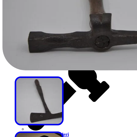
Eye ve Törpü Çekiçleri
Fıçı Yapım Çekiçleri