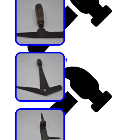
Kalafatçı Çekiçleri