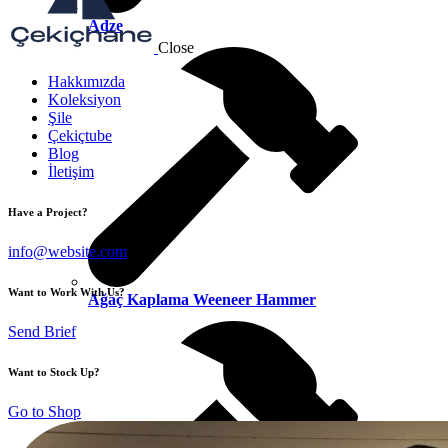
Adze
Close
Hakkımızda
Koleksiyon
Şile
Çekiçtube
Blog
İletişim
Have a Project?
info@website.com
Want to Work With Us?
Ağaç Kaplama Weeneer Hammer
Send Brief
Want to Stock Up?
Go to Shop