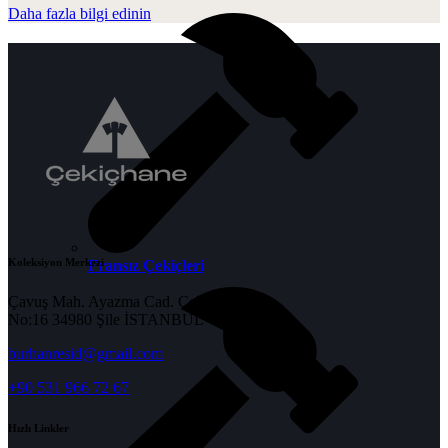
Daha fazla bilgi edinin
Koleksiyon Merkezi
Fransız Çekiçleri
Çavuş Mah. Ayazma Cad. Çekiç Apt.
No:16 34980 Şile İSTANBUL
burhanresid@gmail.com
+90 531 966 72 67
Hızlı Linkler