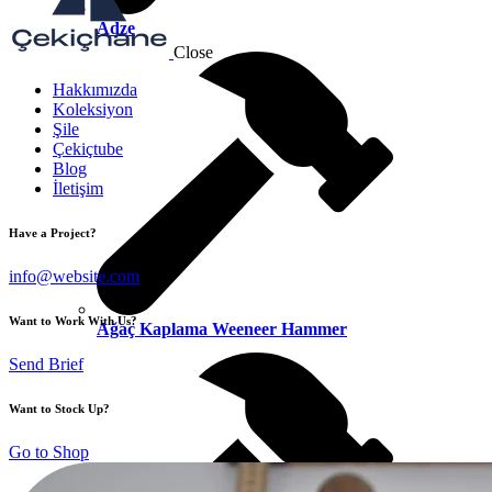
Adze
Close
Hakkımızda
Koleksiyon
Şile
Çekiçtube
Blog
İletişim
Have a Project?
info@website.com
Want to Work With Us?
Ağaç Kaplama Weeneer Hammer
Send Brief
Want to Stock Up?
Go to Shop