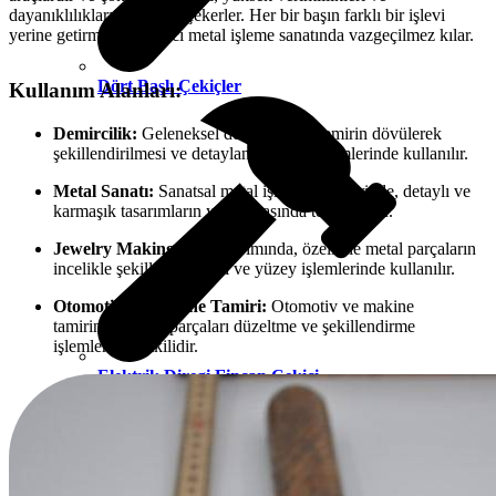
dayanıklılıkları ile dikkat çekerler. Her bir başın farklı bir işlevi
yerine getirmesi, bu aracı metal işleme sanatında vazgeçilmez kılar.
Dört Başlı Çekiçler
Kullanım Alanları:
Demircilik:
Geleneksel demircilikte, demirin dövülerek
şekillendirilmesi ve detaylandırılması işlemlerinde kullanılır.
Metal Sanatı:
Sanatsal metal işleme projelerinde, detaylı ve
karmaşık tasarımların yaratılmasında tercih edilir.
Jewelry Making:
Takı yapımında, özellikle metal parçaların
incelikle şekillendirilmesi ve yüzey işlemlerinde kullanılır.
Otomotiv ve Makine Tamiri:
Otomotiv ve makine
tamirinde, metal parçaları düzeltme ve şekillendirme
işlemlerinde etkilidir.
Elektrik Diregi Fincan Çekici