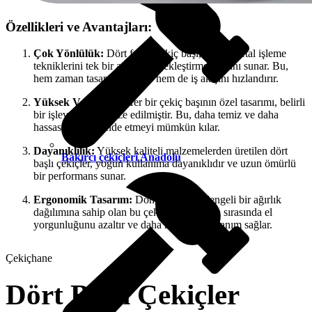
Özellikleri ve Avantajları:
Çok Yönlülük:
Dört farklı çekiç başı, çeşitli metal işleme
tekniklerini tek bir araçla gerçekleştirme imkanı sunar. Bu,
hem zaman tasarrufu sağlar hem de iş akışını hızlandırır.
Yüksek Verimlilik:
Her bir çekiç başının özel tasarımı, belirli
bir işlev için optimize edilmiştir. Bu, daha temiz ve daha
hassas sonuçlar elde etmeyi mümkün kılar.
Dayanıklılık:
Yüksek kaliteli malzemelerden üretilen dört
Bakırcı çekiçleri Anadolu
başlı çekiçler, yoğun kullanıma dayanıklıdır ve uzun ömürlü
bir performans sunar.
Ergonomik Tasarım:
Döngüsel veya dengeli bir ağırlık
dağılımına sahip olan bu çekiçler, kullanım sırasında el
yorgunluğunu azaltır ve daha rahat bir kullanım sağlar.
Çekiçhane
Dört Başlı Çekiçler