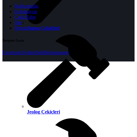
Hakkımızda
Koleksiyon
ÇekiçTube
Şile
Japon Çekiçleri
İletişim
İletişime Geçin
Facebook
Twitter
Dribble
Instagram
Jeolog Çekiçleri