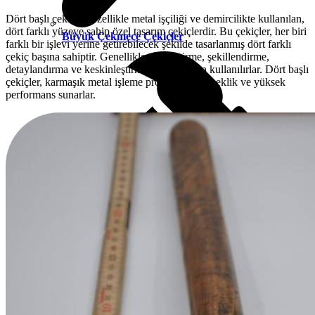
Dört başlı çekiçler, özellikle metal işçiliği ve demircilikte kullanılan,
dört farklı yüzeye sahip özel tasarım çekiçlerdir. Bu çekiçler, her biri
Büyük Çekmece Çekiçler
farklı bir işlevi yerine getirebilecek şekilde tasarlanmış dört farklı
çekiç başına sahiptir. Genellikle, düzleştirme, şekillendirme,
detaylandırma ve keskinleştirme işlemleri için kullanılırlar. Dört başlı
çekiçler, karmaşık metal işleme projelerinde esneklik ve yüksek
performans sunarlar.
Camcı Çekiçleri