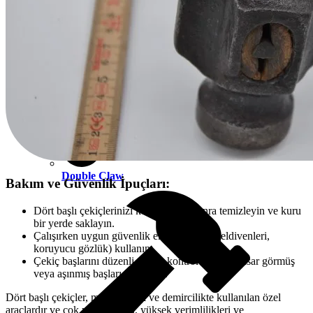
Double Claw
Bakım ve Güvenlik İpuçları:
Dört başlı çekiçlerinizi kullanımdan sonra temizleyin ve kuru
bir yerde saklayın.
Çalışırken uygun güvenlik ekipmanları (iş eldivenleri,
koruyucu gözlük) kullanın.
Çekiç başlarını düzenli olarak kontrol edin ve hasar görmüş
veya aşınmış başları değiştirin.
Dört başlı çekiçler, metal işçiliği ve demircilikte kullanılan özel
araçlardır ve çok yönlülükleri, yüksek verimlilikleri ve