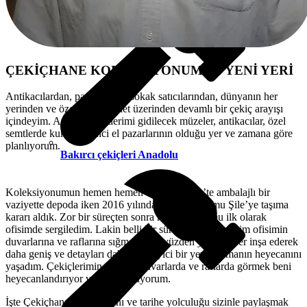
ÇEKİÇHANE KOLEKSİYONUMUN YENİ YERİ
Antikacılardan, pazarlardan, sokak satıcılarından, dünyanın her
yerinden ve özellikle internet üzerinden devamlı bir çekiç arayışı
içindeyim. Artık seyahatlerimi gidilecek müzeler, antikacılar, özel
semtlerde kurulan ikinci el pazarlarının olduğu yer ve zamana göre
planlıyorum.
Bakırcı çekiçleri Anadolu
Koleksiyonumun hemen hemen tamamı İsveç’te ambalajlı bir
vaziyette depoda iken 2016 yılında koleksiyonumu Şile’ye taşıma
kararı aldık. Zor bir süreçten sonra koleksiyonumu ilk olarak
ofisimde sergiledim. Lakin belli bir süre sonra çekiçlerim ofisimin
duvarlarına ve raflarına sığmadı. Bu yüzden yeni bir yer inşa ederek
daha geniş ve detayları daha belirleyici bir yere taşımanın heyecanını
yaşadım. Çekiçlerimin çoğunu duvarlarda ve raflarda görmek beni
heyecanlandırıyor ve mutlu oluyorum.
İşte Çekiçhane bu heyecanı ve tarihe yolculuğu sizinle paylaşmak