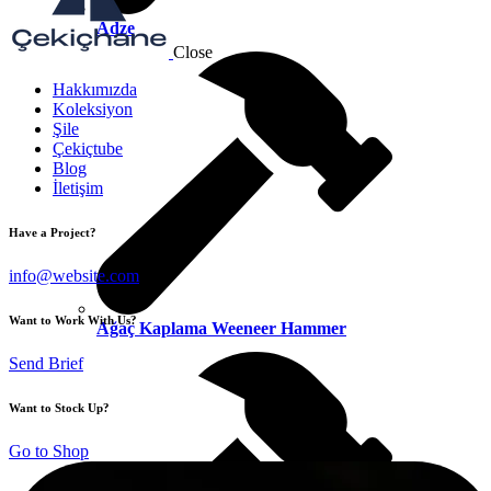
Adze
Close
Hakkımızda
Koleksiyon
Şile
Çekiçtube
Blog
İletişim
Have a Project?
info@website.com
Want to Work With Us?
Ağaç Kaplama Weeneer Hammer
Send Brief
Want to Stock Up?
Go to Shop