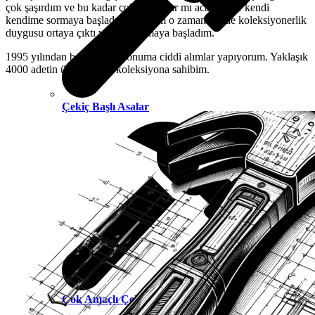
çok şaşırdım ve bu kadar çok çekiç var mı acaba diye kendi
kendime sormaya başladım. Sanırım o zaman bende koleksiyonerlik
duygusu ortaya çıktı ve çekiç almaya başladım.
1995 yılından beri koleksiyonuma ciddi alımlar yapıyorum. Yaklaşık
4000 adetin üzerinde bir koleksiyona sahibim.
Çekiç Başlı Asalar
Çok Amaçlı Çekiçler