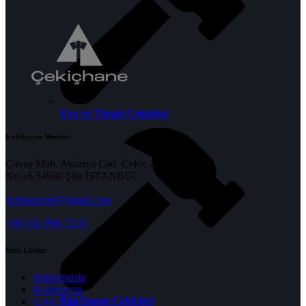
Eye ve Törpü Çekiçleri
Koleksiyon Merkezi
Çavuş Mah. Ayazma Cad. Çekiç Apt.
No:16 34980 Şile İSTANBUL
burhanresid@gmail.com
+90 531 966 72 67
Hızlı Linkler
Hakkımızda
Koleksiyon
Fıçı Yapım Çekiçleri
ÇekiçTube