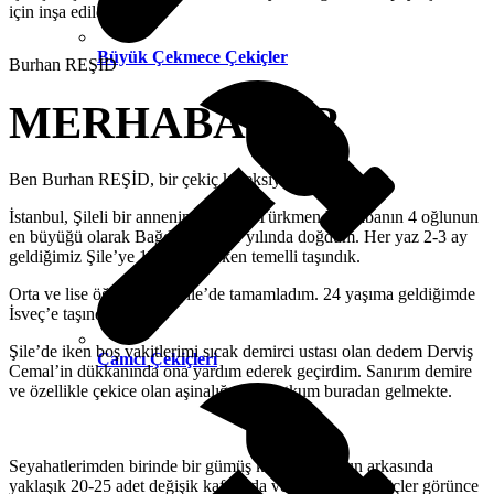
için inşa edildi…
Büyük Çekmece Çekiçler
Burhan REŞİD
MERHABALAR
Ben Burhan REŞİD, bir çekiç koleksiyoneriyim…
İstanbul, Şileli bir annenin ve Iraklı Türkmen bir babanın 4 oğlunun
en büyüğü olarak Bağdat’ta 1958 yılında doğdum. Her yaz 2-3 ay
geldiğimiz Şile’ye 11 yaşındayken temelli taşındık.
Orta ve lise öğrenimimi Şile’de tamamladım. 24 yaşıma geldiğimde
İsveç’e taşındım.
Şile’de iken boş vakitlerimi sıcak demirci ustası olan dedem Derviş
Camcı Çekiçleri
Cemal’in dükkanında ona yardım ederek geçirdim. Sanırım demire
ve özellikle çekice olan aşinalığım ve tutkum buradan gelmekte.
Seyahatlerimden birinde bir gümüş kuyumcusunun arkasında
yaklaşık 20-25 adet değişik kafalarda ve formlarda çekiçler görünce