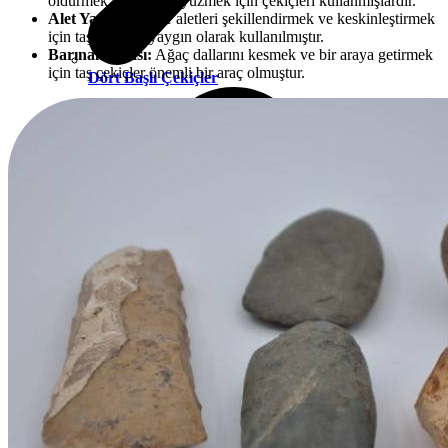
öldürmek ve derisini yüzmek için çekiçleri kullanmışlardır.
Alet Yapımı:
Diğer aletleri şekillendirmek ve keskinleştirmek
için taş çekiçler yaygın olarak kullanılmıştır.
Barınak İnşası:
Ağaç dallarını kesmek ve bir araya getirmek
için taş çekiçler önemli bir araç olmuştur.
Dört Başlı Çekiçler
Elektrik Diregi Fincan Çekici