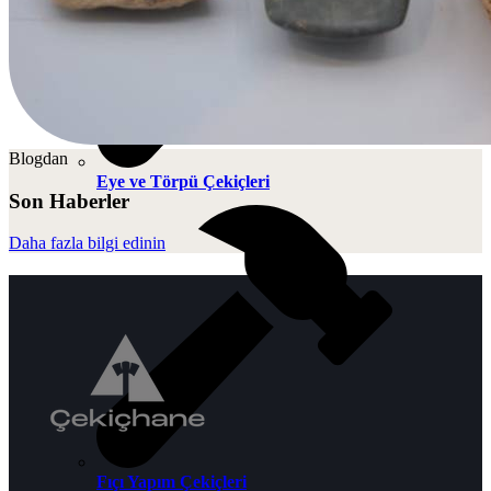
Blogdan
Eye ve Törpü Çekiçleri
Son Haberler
Daha fazla bilgi edinin
Fıçı Yapım Çekiçleri