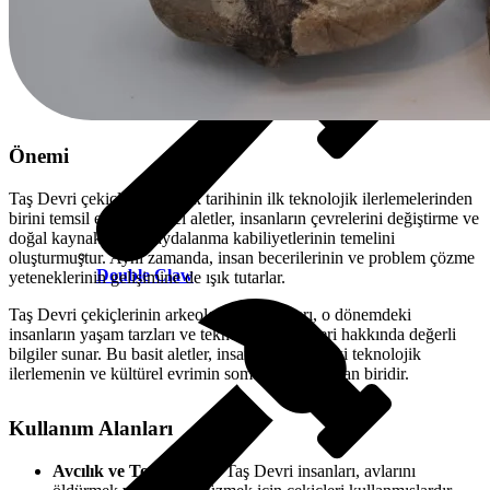
Önemi
Taş Devri çekiçleri, insanlık tarihinin ilk teknolojik ilerlemelerinden
birini temsil eder. Bu ilkel aletler, insanların çevrelerini değiştirme ve
doğal kaynaklardan faydalanma kabiliyetlerinin temelini
oluşturmuştur. Aynı zamanda, insan becerilerinin ve problem çözme
Double Claw
yeteneklerinin gelişimine de ışık tutarlar.
Taş Devri çekiçlerinin arkeolojik buluntuları, o dönemdeki
insanların yaşam tarzları ve teknolojik becerileri hakkında değerli
bilgiler sunar. Bu basit aletler, insanlık tarihindeki teknolojik
ilerlemenin ve kültürel evrimin somut kanıtlarından biridir.
Kullanım Alanları
Avcılık ve Toplayıcılık:
Taş Devri insanları, avlarını