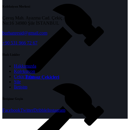
Koleksiyon Merkezi
Çavuş Mah. Ayazma Cad. Çekiç Apt.
No:16 34980 Şile İSTANBUL
burhanresid@gmail.com
+90 531 966 72 67
Hızlı Linkler
Hakkımızda
Koleksiyon
ÇekiçTube
Fransız Çekiçleri
Şile
İletişim
İletişime Geçin
Facebook
Twitter
Dribble
Instagram