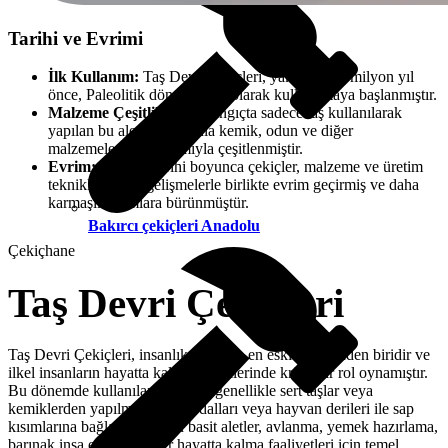
Tarihi ve Evrimi
İlk Kullanım:
Taş Devri çekiçleri, yaklaşık 2,6 milyon yıl
önce, Paleolitik dönemde ilk olarak kullanılmaya başlanmıştır.
Malzeme Çeşitliliği:
Başlangıçta sadece taş kullanılarak
yapılan bu aletler, zamanla kemik, odun ve diğer
malzemelerin kullanımıyla çeşitlenmiştir.
Evrim:
İnsanlık tarihi boyunca çekiçler, malzeme ve üretim
tekniklerindeki gelişmelerle birlikte evrim geçirmiş ve daha
karmaşık formlara bürünmüştür.
Bakırcı çekiçleri Anadolu
Çekiçhane
Taş Devri Çekiçleri
Taş Devri Çekiçleri, insanlık tarihinin en eski aletlerinden biridir ve
ilkel insanların hayatta kalma becerilerinde kritik bir rol oynamıştır.
Bu dönemde kullanılan çekiçler, genellikle sert taşlar veya
kemiklerden yapılmış ve ağaç dalları veya hayvan derileri ile sap
kısımlarına bağlanmıştır. Bu basit aletler, avlanma, yemek hazırlama,
barınak inşa etme ve diğer hayatta kalma faaliyetleri için temel