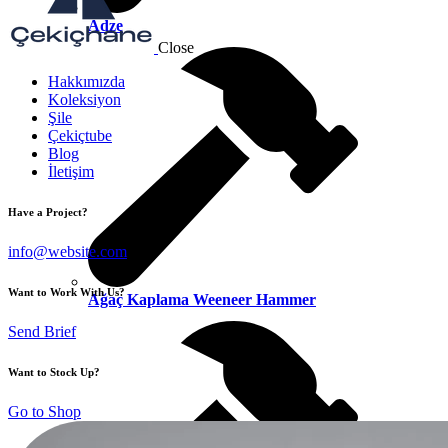
Adze
Close
Hakkımızda
Koleksiyon
Şile
Çekiçtube
Blog
İletişim
Have a Project?
info@website.com
Want to Work With Us?
Ağaç Kaplama Weeneer Hammer
Send Brief
Want to Stock Up?
Go to Shop