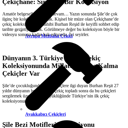
Çekiçhane: Sıra Dışı Bir Koleksiyon
Amatör belgeseller serisine devam… Yazın sonunda Şile’de çok
ilginç bir koleksiyon gezdik. Kişisel bir müze olan Çekiçhane’de
çekiç koleksiyonunun sahibi Burhan Reşid ile keyifli sohbet edip
tarihte gezintiye çıktık. Görülmeye değer bu koleksiyon böyle bir
videoyu sonuna kadar hak ediyordu. İyi seyirler.
Avrupa Mezbaha Çekici
Dünyanın 3. Türkiye'de İlk Çekiç
Koleksiyonunda Millattan Önce Kalma
Çekiçler Var
Şile’de çocukluğundan beri çekiçlere ilgi duyan Burhan Reşit 27
yıldır dünyanın her yerinden çekiç topladı sonra da bu çekiçleri
sergilemek üzere müze büyüklüğünde Türkiye’nin ilk çekiç
koleksiyonunu kurdu.
Ayakkabıcı Çekiçleri
Şile Bezi Motifleri Koleksiyonu