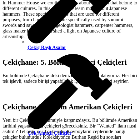
In Hammer House we continue to talk about hammers that belong to
different cultures. In this episode we learn more about Japanese
hammers. These special hammers that are used for different
purposes, from hammers that are specifically used by samurai
swords and saw makers to geologist hammers, carpenter hammers,
glass maker hammers, all shed a light on Japanese culture of
artisanship.
Çekiç Başlı Asalar
Çekiçhane: 5. Bölüm Denizci Çekiçleri
Bu bölümde Çekiçhane’deki denizci çekiçlerini anlatıyoruz. Her biri
tek işlevli, sadece bir işi yapabilmek için üretilmişler. İyi seyirler.
Çekiçhane 6. Bölüm Amerikan Çekiçleri
Yeni bir Çekiçhane bölümüyle karşınızdayız. Bu bölümde Amerikan
tarihini yansıtan bazı çekiçleri göreceksiniz. Bir “Wanted” ilanı nasıl
asılırdı? Tel örgü nasıl çekilirdi? Kovboyların ceplerinde hangi
Çok Amaçlı Çekiçler
çekiçler bulunurdu? Koleksiyoncu Burhan Reşid bu soruları