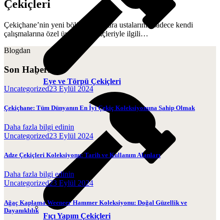
Çekiçleri
Çekiçhane’nin yeni bölümü kundura ustalarının sadece kendi
çalışmalarına özel üretilmiş çekiçleriyle ilgili…
Blogdan
Son Haberler
Eye ve Törpü Çekiçleri
Uncategorized
23 Eylül 2024
Çekiçhane: Tüm Dünyanın En İyi Çekiç Koleksiyonuna Sahip Olmak
Daha fazla bilgi edinin
Uncategorized
23 Eylül 2024
Adze Çekiçleri Koleksiyonu: Tarih ve Kullanım Alanları
Daha fazla bilgi edinin
Uncategorized
23 Eylül 2024
Ağaç Kaplama Weeneer Hammer Koleksiyonu: Doğal Güzellik ve
Dayanıklılık
Fıçı Yapım Çekiçleri