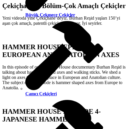
Çekiçhane 2. Bölüm-Çok Amaçlı Çekiçler
Büyük Çekmece Çekiçler
Yeni videoda yine Çekiçhane’deyiz. Burhan Reşid yaşları 150’yi
aşan çok amaçlı, patentli çekiçleri anlatıyor. İyi seyirler.
HAMMER HOUSE EPISODE 3:
EUROPEAN AND ANATOLIAN AXES
In this episode of our Hammer House documentary Burhan Reşid is
talking about hammer shaped axes and walking sticks. We shed a
light on axes that have a place in European and Anatolian culture.
The subject of this episode is hammer shaped axes from Europe to
Anatolia.
Camcı Çekiçleri
HAMMER HOUSE EPISODE 4-
JAPANESE HAMMERS