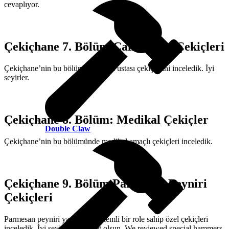
cevaplıyor.
Çekiçhane 7. Bölüm/Cam Ustası Çekiçleri
Çekiçhane’nin bu bölümünde cam ustası çekiçlerini inceledik. İyi
seyirler.
Çekiçhane 8. Bölüm: Medikal Çekiçler
Double Claw
Çekiçhane’nin bu bölümünde medikal amaçlı çekiçleri inceledik.
Çekiçhane 9. Bölüm Parmesan Peyniri
Çekiçleri
Parmesan peyniri yapımında önemli bir role sahip özel çekiçleri
inceledik. İyi seyirler ve afiyet olsun. We reviewed special hammers