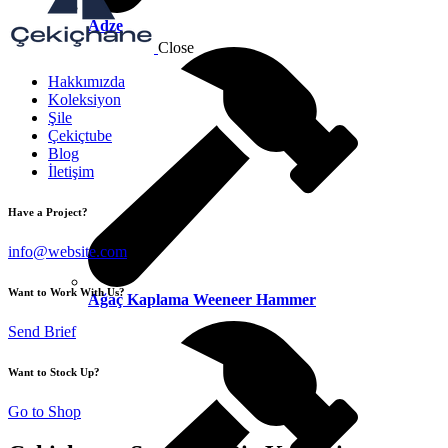
Adze
Close
Hakkımızda
Koleksiyon
Şile
Çekiçtube
Blog
İletişim
Have a Project?
info@website.com
Want to Work With Us?
Ağaç Kaplama Weeneer Hammer
Send Brief
Want to Stock Up?
Go to Shop