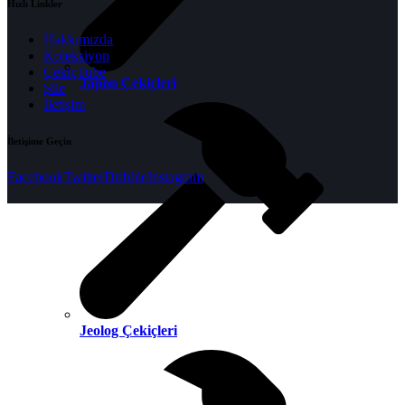
Hızlı Linkler
Hakkımızda
Koleksiyon
ÇekiçTube
Japon Çekiçleri
Şile
İletişim
İletişime Geçin
Facebook
Twitter
Dribble
Instagram
Jeolog Çekiçleri