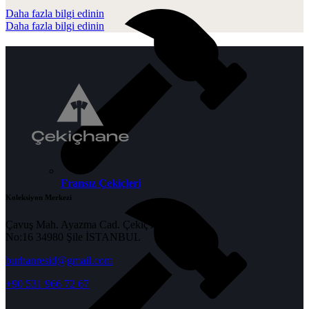
Daha fazla bilgi edinin
Daha fazla bilgi edinin
Fransız Çekiçleri
Koleksiyon Merkezi
Çavuş Mah. Ayazma Cad. Çekiç Apt.
No:16 34980 Şile İSTANBUL
burhanresid@gmail.com
+90 531 966 72 67