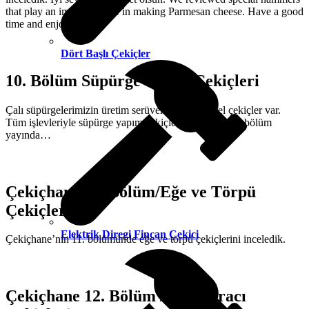
that play an important role in making Parmesan cheese. Have a good
time and enjoy.
Dört Başlı Çekiçler
10. Bölüm Süpürge Yapım Çekiçleri
Çalı süpürgelerimizin üretim serüveninde bazı özel çekiçler var.
Tüm işlevleriyle süpürge yapım çekiçleri hakkında 10. bölüm
yayında…
Çekiçhane 11. Bölüm/Eğe ve Törpü
Çekiçleri
Elektrik Diregi Fincan Çekici
Çekiçhane’nin 11. bölümünde eğe ve törpü çekiçlerini inceledik.
Çekiçhane 12. Bölüm / Kunduracı