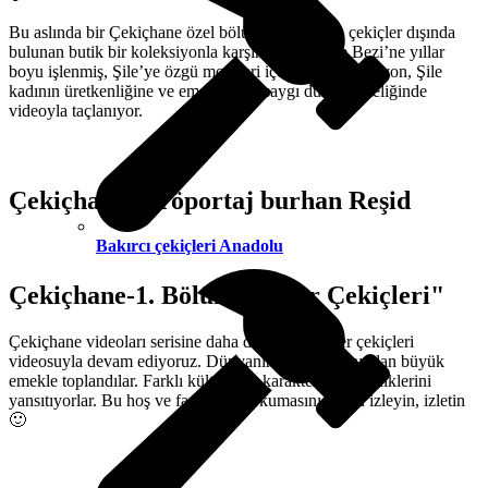
Bu aslında bir Çekiçhane özel bölümüdür. Orada çekiçler dışında
bulunan butik bir koleksiyonla karşınızdayız. Şile Bezi’ne yıllar
boyu işlenmiş, Şile’ye özgü motifleri içeren bu koleksiyon, Şile
kadının üretkenliğine ve emeğine bir saygı duruşu niteliğinde
videoyla taçlanıyor.
Çekiçhanede röportaj burhan Reşid
Bakırcı çekiçleri Anadolu
Çekiçhane-1. Bölüm "Şeker Çekiçleri"
Çekiçhane videoları serisine daha detaylı bir şeker çekiçleri
videosuyla devam ediyoruz. Dünyanın dört bir yanından büyük
emekle toplandılar. Farklı kültürlerin karakteristik özelliklerini
yansıtıyorlar. Bu hoş ve farklı tarih okumasını lütfen izleyin, izletin
🙂