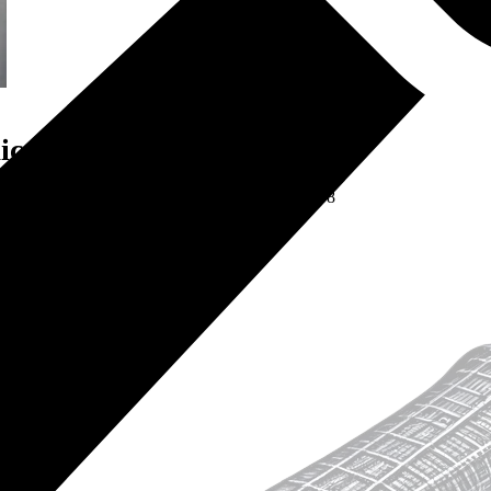
iç koleksiyoneriyim…
abanın 4 oğlunun en büyüğü olarak Bağdat’ta 1958
 yaşındayken temelli taşındık.