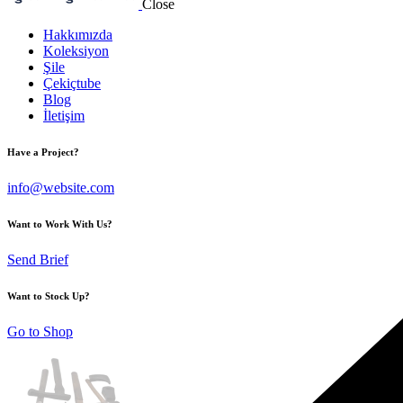
Close
Hakkımızda
Koleksiyon
Şile
Çekiçtube
Blog
İletişim
Have a Project?
info@website.com
Want to Work With Us?
Send Brief
Want to Stock Up?
Go to Shop