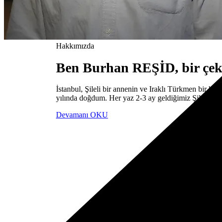
Hakkımızda
Ben Burhan REŞİD, bir çek
İstanbul, Şileli bir annenin ve Iraklı Türkmen bir b
yılında doğdum. Her yaz 2-3 ay geldiğimiz Şile’ye 11
Devamanı OKU