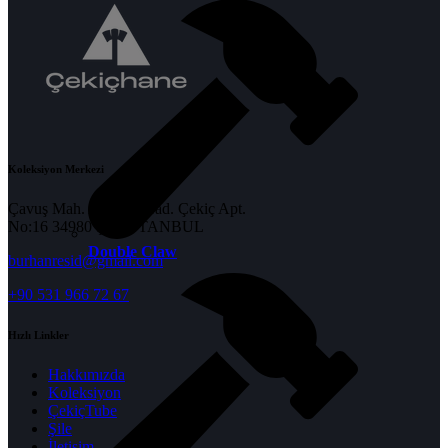
Koleksiyon Merkezi
Çavuş Mah. Ayazma Cad. Çekiç Apt.
No:16 34980 Şile İSTANBUL
Double Claw
burhanresid@gmail.com
+90 531 966 72 67
Hızlı Linkler
Hakkımızda
Koleksiyon
ÇekiçTube
Şile
İletişim