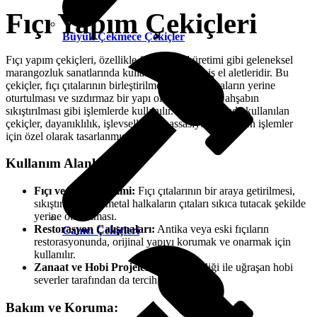
Fıçı Yapım Çekiçleri
Büyük Çekmece Çekiçler
Fıçı yapım çekiçleri, özellikle fıçı ve varil üretimi gibi geleneksel
marangozluk sanatlarında kullanılan özelleşmiş el aletleridir. Bu
çekiçler, fıçı çıtalarının birleştirilmesi, metal halkaların yerine
oturtulması ve sızdırmaz bir yapı oluşturmak için ahşabın
sıkıştırılması gibi işlemlerde kullanılır. Fıçı yapımında kullanılan
çekiçler, dayanıklılık, işlevsellik ve hassasiyet gerektiren işlemler
için özel olarak tasarlanmıştır.
Kullanım Alanları:
Fıçı ve Varil Üretimi:
Fıçı çıtalarının bir araya getirilmesi,
sıkıştırılması ve metal halkaların çıtaları sıkıca tutacak şekilde
yerine oturtulması.
Restorasyon Çalışmaları:
Antika veya eski fıçıların
Camcı Çekiçleri
restorasyonunda, orijinal yapıyı korumak ve onarmak için
kullanılır.
Zanaat ve Hobi Projeleri:
Ahşap işçiliği ile uğraşan hobi
severler tarafından da tercih edilebilir.
Bakım ve Koruma: