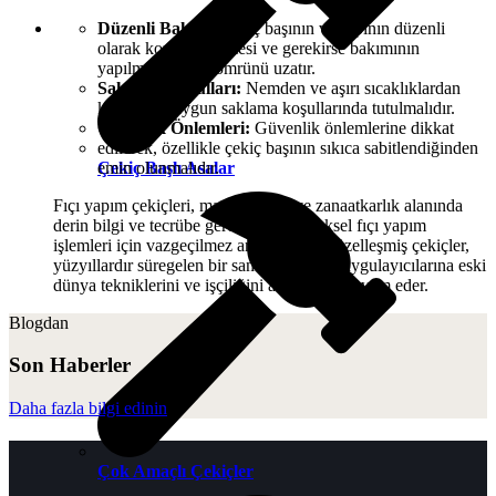
Düzenli Bakım:
Çekiç başının ve sapının düzenli
olarak kontrol edilmesi ve gerekirse bakımının
yapılması, aletin ömrünü uzatır.
Saklama Koşulları:
Nemden ve aşırı sıcaklıklardan
korunarak uygun saklama koşullarında tutulmalıdır.
Güvenlik Önlemleri:
Güvenlik önlemlerine dikkat
edilerek, özellikle çekiç başının sıkıca sabitlendiğinden
emin olunmalıdır.
Çekiç Başlı Asalar
Fıçı yapım çekiçleri, marangozluk ve zanaatkarlık alanında
derin bilgi ve tecrübe gerektiren geleneksel fıçı yapım
işlemleri için vazgeçilmez araçlardır. Bu özelleşmiş çekiçler,
yüzyıllardır süregelen bir sanatın modern uygulayıcılarına eski
dünya tekniklerini ve işçiliğini aktarmaya devam eder.
Blogdan
Son Haberler
Daha fazla bilgi edinin
Çok Amaçlı Çekiçler