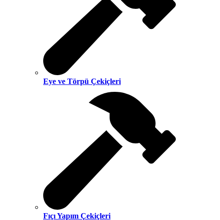
Eye ve Törpü Çekiçleri
Fıçı Yapım Çekiçleri