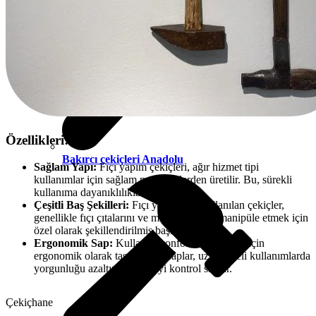
Özellikleri:
Bakırcı çekiçleri Anadolu
Sağlam Yapı:
Fıçı yapım çekiçleri, ağır hizmet tipi
kullanımlar için sağlam malzemelerden üretilir. Bu, sürekli
kullanıma dayanıklılıklarını artırır.
Çeşitli Baş Şekilleri:
Fıçı yapımında kullanılan çekiçler,
genellikle fıçı çıtalarını ve metal halkaları manipüle etmek için
özel olarak şekillendirilmiş başlara sahiptir.
Ergonomik Sap:
Kullanıcı konforunu artırmak için
ergonomik olarak tasarlanmış saplar, uzun süreli kullanımlarda
yorgunluğu azaltır ve daha iyi kontrol sağlar.
Çekiçhane