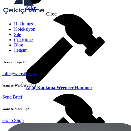
Adze
Close
Hakkımızda
Koleksiyon
Şile
Çekiçtube
Blog
İletişim
Have a Project?
info@website.com
Want to Work With Us?
Ağaç Kaplama Weeneer Hammer
Send Brief
Want to Stock Up?
Go to Shop