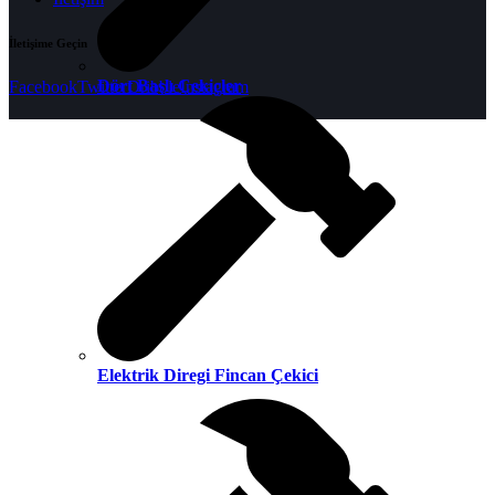
İletişime Geçin
Dört Başlı Çekiçler
Facebook
Twitter
Dribble
Instagram
Elektrik Diregi Fincan Çekici