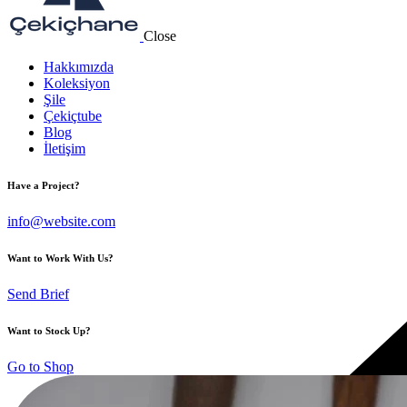
Close
Hakkımızda
Koleksiyon
Şile
Çekiçtube
Blog
İletişim
Have a Project?
info@website.com
Want to Work With Us?
Send Brief
Want to Stock Up?
Go to Shop