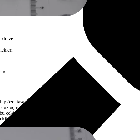
ekte ve
nekleri
nin
hip özel tasarımlardır. Yuvarlak uç, cam
; düz uç ise cam parçalarını düzeltmek
 bu çekiçlerin sapları genellikle camın
kilde tasarlanmıştır.