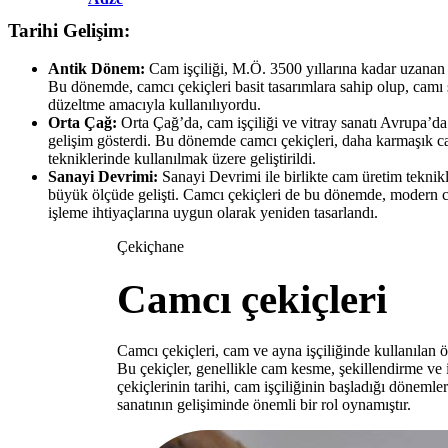
Tarihi Gelişim:
Antik Dönem:
Cam işçiliği, M.Ö. 3500 yıllarına kadar uzanan bi
Bu dönemde, camcı çekiçleri basit tasarımlara sahip olup, camı
düzeltme amacıyla kullanılıyordu.
Orta Çağ:
Orta Çağ’da, cam işçiliği ve vitray sanatı Avrupa’d
gelişim gösterdi. Bu dönemde camcı çekiçleri, daha karmaşık ca
tekniklerinde kullanılmak üzere geliştirildi.
Sanayi Devrimi:
Sanayi Devrimi ile birlikte cam üretim teknikle
büyük ölçüde gelişti. Camcı çekiçleri de bu dönemde, modern
işleme ihtiyaçlarına uygun olarak yeniden tasarlandı.
Çekiçhane
Camcı çekiçleri
Camcı çekiçleri, cam ve ayna işçiliğinde kullanılan öz
Bu çekiçler, genellikle cam kesme, şekillendirme ve i
çekiçlerinin tarihi, cam işçiliğinin başladığı dönemle
sanatının gelişiminde önemli bir rol oynamıştır.